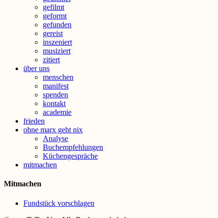
gefilmt
geformt
gefunden
gereist
inszeniert
musiziert
zitiert
über uns
menschen
manifest
spenden
kontakt
academie
frieden
ohne marx geht nix
Analyse
Buchempfehlungen
Küchengespräche
mitmachen
Mitmachen
Fundstück vorschlagen