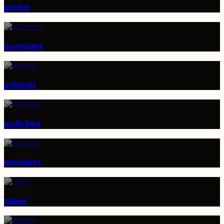
gereist
inszeniert
geformt
gedichtet
musiziert
zitiert