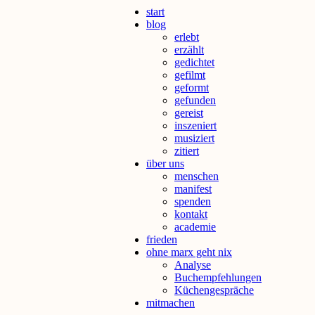
start
blog
erlebt
erzählt
gedichtet
gefilmt
geformt
gefunden
gereist
inszeniert
musiziert
zitiert
über uns
menschen
manifest
spenden
kontakt
academie
frieden
ohne marx geht nix
Analyse
Buchempfehlungen
Küchengespräche
mitmachen