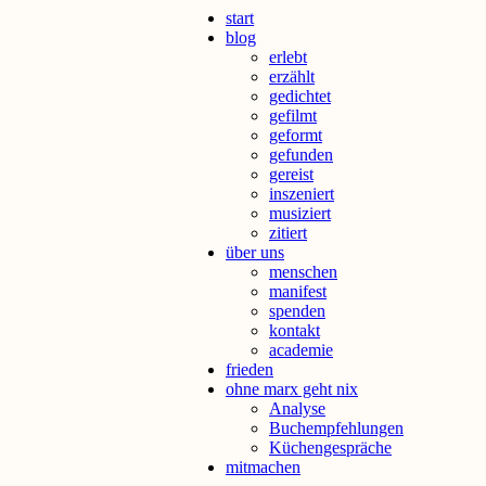
start
blog
erlebt
erzählt
gedichtet
gefilmt
geformt
gefunden
gereist
inszeniert
musiziert
zitiert
über uns
menschen
manifest
spenden
kontakt
academie
frieden
ohne marx geht nix
Analyse
Buchempfehlungen
Küchengespräche
mitmachen