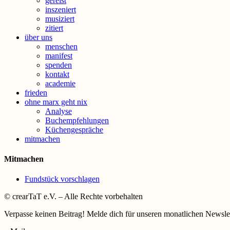
gereist
inszeniert
musiziert
zitiert
über uns
menschen
manifest
spenden
kontakt
academie
frieden
ohne marx geht nix
Analyse
Buchempfehlungen
Küchengespräche
mitmachen
Mitmachen
Fundstück vorschlagen
© crearTaT e.V. – Alle Rechte vorbehalten
Verpasse keinen Beitrag! Melde dich für unseren monatlichen Newslet