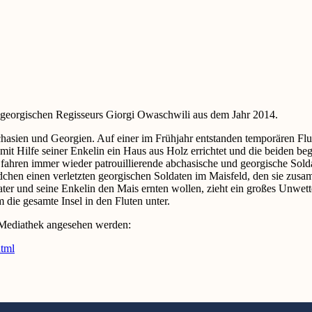
es georgischen Regisseurs Giorgi Owaschwili aus dem Jahr 2014.
hasien und Georgien. Auf einer im Frühjahr entstanden temporären Flu
it Hilfe seiner Enkelin ein Haus aus Holz errichtet und die beiden be
hren immer wieder patrouillierende abchasische und georgische Soldate
hen einen verletzten georgischen Soldaten im Maisfeld, den sie zusam
vater und seine Enkelin den Mais ernten wollen, zieht ein großes Unwe
die gesamte Insel in den Fluten unter.
-Mediathek angesehen werden:
html