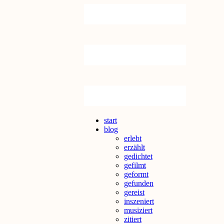
Zum
Inhalt
springen
start
blog
erlebt
erzählt
gedichtet
gefilmt
geformt
gefunden
gereist
inszeniert
musiziert
zitiert