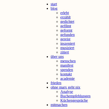
start
blog
erlebt
erzählt
gedichtet
gefilmt
geformt
gefunden
gereist
inszeniert
musiziert
zitiert
über uns
menschen
manifest
spenden
kontakt
academie
frieden
ohne marx geht nix
Analyse
Buchempfehlungen
Küchengespräche
mitmachen