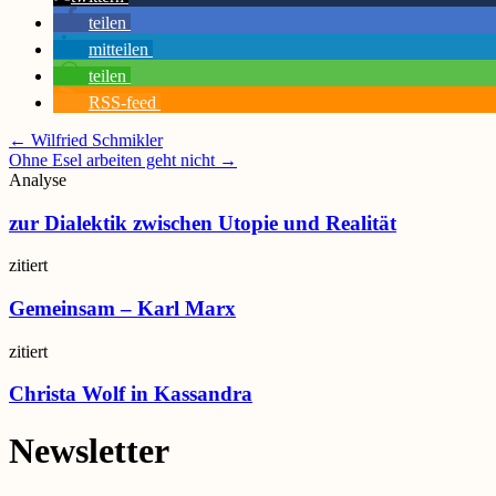
teilen
mitteilen
teilen
RSS-feed
Posts
← Wilfried Schmikler
Ohne Esel arbeiten geht nicht →
navigation
Analyse
zur Dialektik zwischen Utopie und Realität
zitiert
Gemeinsam – Karl Marx
zitiert
Christa Wolf in Kassandra
Newsletter