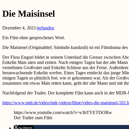
Die Maisinsel
Dezember 4, 2021
/
gefunden
Ein Film ohne gesprochenes Wort.
Die Maisinsel (Originaltitel: Simindis kundzuli) ist ein Filmdrama d
Der Fluss Enguri bildet in seinem Unterlauf die Grenze zwischen Abc
Enkelin Mais säen und ernten. Nach einigen Tagen hat der alte Mann m
vernehmen Großvater und Enkelin Schüsse aus der Ferne. Außerdem fa
heranwachsende Enkelin werfen. Eines Tages entdeckt das junge Mädc
einigen Tagen so plötzlich fort, wie er gekommen war. Als der Groß
zusammen mit etwas Mais retten kann, geht der alte Mann und mit ihm 
Nachfolgend der Trailer. Der komplette Film kann auch in der MDR
https://www.mdr.de/video/mdr-videos/filme/video-die-maisinsel-102.
https://www.youtube.com/watch?v=e3hTYETDOBw
Der Trailer zum Film
twittern